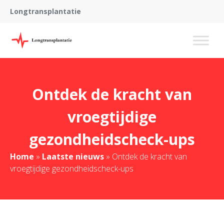
Longtransplantatie
Ontdek de kracht van
vroegtijdige
gezondheidscheck-ups
Home
»
Laatste nieuws
»
Ontdek de kracht van
vroegtijdige gezondheidscheck-ups