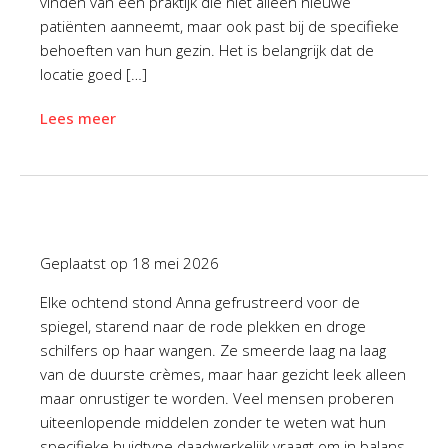
vinden van een praktijk die niet alleen nieuwe
patiënten aanneemt, maar ook past bij de specifieke
behoeften van hun gezin. Het is belangrijk dat de
locatie goed […]
Lees meer
Geplaatst op
18 mei 2026
Elke ochtend stond Anna gefrustreerd voor de
spiegel, starend naar de rode plekken en droge
schilfers op haar wangen. Ze smeerde laag na laag
van de duurste crèmes, maar haar gezicht leek alleen
maar onrustiger te worden. Veel mensen proberen
uiteenlopende middelen zonder te weten wat hun
specifieke huidtype daadwerkelijk vraagt om in balans